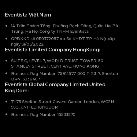
Eventista Việt Nam
1A Trần Thánh Tông, Phường Bạch Đằng, Quận Hai Bà
Trưng, Hà Nội Công ty TNHH Eventista.
GPĐKKD số 0110372057 do Sở KHĐT TP Hà Nội cấp
ngày 31/05/2022
Eventista Limited Company HongKong:
SUITE C, LEVEL 7, WORLD TRUST TOWER, 50
STANLEY STREET, CENTRAL, HONG KONG
Business Reg Number: 75914577-000-11-23-7. Shorten
BRN: 3338407
Eventista Global Company Limited United
KingDom:
71-75 Shelton Street Covent Garden London, WC2H
9JQ, UNITED KINGDOM
Business Reg Number: 15533570