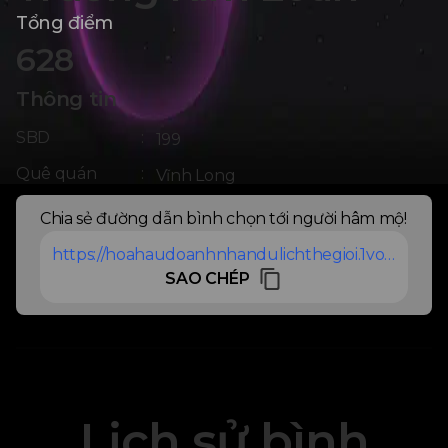
Tổng điểm
628
Thông tin
SBD
:
199
Quê quán
:
Vĩnh Long
Chia sẻ đường dẫn bình chọn tới người hâm mộ!
https://hoahaudoanhnhandulichthegioi.1vote.vn/thi-sinh/nguoidepduocyeuthichnhat/truong-kim-loan-199
SAO CHÉP
Lịch sử bình