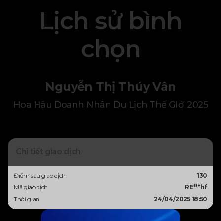
Lịch sử bình
chọn
Nguyễn Thị Thúy Vân
Hoa Hậu Doanh Nhân Du Lịch Thế GIới 2025
Chi tiết giao dịch
Điểm sau giao dịch
130
Mã giao dịch
RE***hf
Thời gian
24/04/2025 18:50