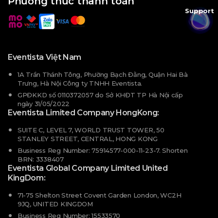
Phương thức thanh toán
Support
Eventista Việt Nam
1A Trần Thánh Tông, Phường Bạch Đằng, Quận Hai Bà
Trưng, Hà Nội Công ty TNHH Eventista.
GPĐKKD số 0110372057 do Sở KHĐT TP Hà Nội cấp
ngày 31/05/2022
Eventista Limited Company HongKong:
SUITE C, LEVEL 7, WORLD TRUST TOWER, 50
STANLEY STREET, CENTRAL, HONG KONG
Business Reg Number: 75914577-000-11-23-7. Shorten
BRN: 3338407
Eventista Global Company Limited United
KingDom:
71-75 Shelton Street Covent Garden London, WC2H
9JQ, UNITED KINGDOM
Business Reg Number: 15533570