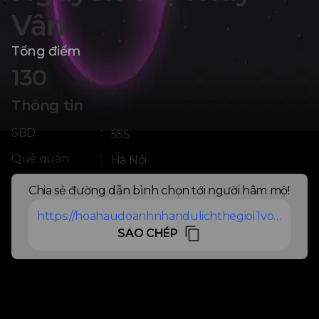
Vân
Tổng điểm
130
Thông tin
SBD
:
555
Quê quán
:
Hà Nội
Chia sẻ đường dẫn bình chọn tới người hâm mộ!
https://hoahaudoanhnhandulichthegioi.1vote.vn/thi-sinh/nguoidepduocyeuthichnhat/nguyen-thi-thuy-van-555
SAO CHÉP